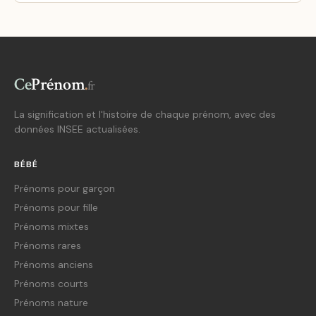
Ce
Prénom
.
fr
La signification et l'histoire de chaque prénom, avec des
données INSEE actualisées.
BÉBÉ
Prénoms pour garçon
Prénoms pour fille
Prénoms mixtes
Prénoms rares
Prénoms anciens
Prénoms courts
Prénoms nature